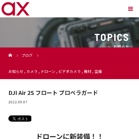
TOPICS
お知らせ
ブログ
お知らせ
,
カメラ
,
ドローン
,
ビデオカメラ
,
機材
,
空撮
DJI Air 2S フロート プロペラガード
2022.09.07
ドローンに新装備！！