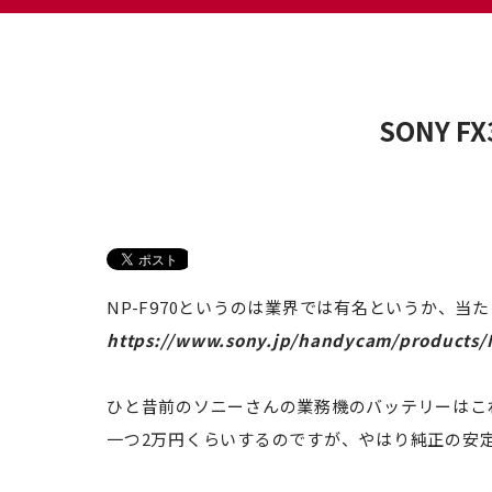
SONY 
NP-F970というのは業界では有名というか、当
https://www.sony.jp/handycam/products/
ひと昔前のソニーさんの業務機のバッテリーはこ
一つ2万円くらいするのですが、やはり純正の安