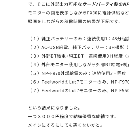
で、そこに外部出力可能な
サードパーティ製のNP-
モニターの画を表示しながらFX30に電源供給な
録画をしながらの稼働時間の結果が下記です。
（１）純正バッテリーのみ：連続使用1：45分程
（２）AC-USB給電、純正バッテリー：3H撮影
（３）外部BT給電+純正BT：連続使用3Ｈ程度（
（４）外部モニター使用しながら外部BT給電+純正
（５）NP-F970外部給電のみ：連続使用3Ｈ程
（６）FeelworldのLut7モニターのみ、NP-F97
（７）FeelworldのLut7モニターのみ、NP-F55
という結果になりました。
一つ３０００円程度で結構優秀な成績です。
メインにするにしても悪くないかと。