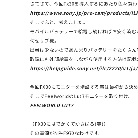
さてさて、今回Fx30を導入するにあたり色々買
https://www.sony.jp/pro-cam/products/IL
そこでふと、考えました。
モバイルバッテリーで給電し続ければお安く済む
何せサブ機。
出番は少ないのであんまりバッテリーをたくさん
取説にも外部給電をしながら使用する方法は記載
https://helpguide.sony.net/ilc/2220/v1/j
今回FX30にモニターを増設する事は最初から決
そこでFeelworldのLut7モニターを取り付け。
FEELWORLD LUT7
（FX30にはでかくてかさばる(笑)）
その電源がNP-F970なわけです。