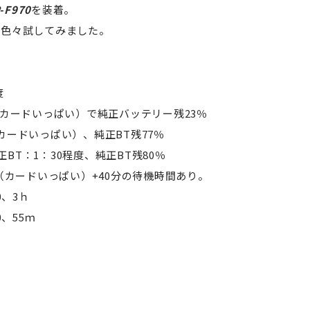
F970
を装着。
ど色々試してみました。
度
（カードいっぱい）で純正バッテリー残23％
カードいっぱい）、純正BT残77％
BT：1：30程度、純正BT残80％
度（カードいっぱい）+40分の待機時間あり。
0、3ｈ
0、55ｍ