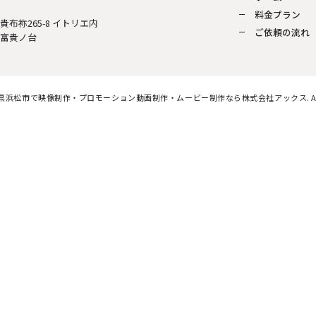
料金プラン
区貴布祢265-8 イトリエ内
ご依頼の流れ
市富貴ノ台
 静岡県浜松市で映像制作・プロモーション動画制作・ムービー制作なら株式会社アックス. All righ